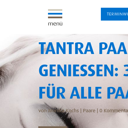
TERMINW
menü
TANTRA PAA
GENIESSEN: 
ÜR ALLE PA
von
Monika Kochs
|
Paare
|
0 Kommenta