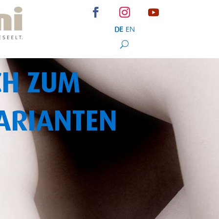
DE
EN
CH ZUM
RIANTEN F