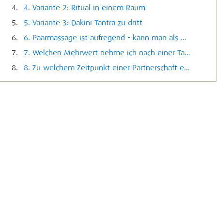
4. Variante 2: Ritual in einem Raum
5. Variante 3: Dakini Tantra zu dritt
6. Paarmassage ist aufregend - kann man als Paar überhaupt abschalten und genießen?
7. Welchen Mehrwert nehme ich nach einer Tantra Paarmassage mit nach Hause?
8. Zu welchem Zeitpunkt einer Partnerschaft eignet sich eine Tantra Paarmassage?