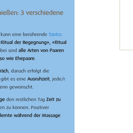
ießen: 3 verschiedene
t
kann eine berührende
Tantra
«Ritual der Begegnung», «Ritual
bei sind
alle Arten von Paaren
so wie Ehepaare
.
räch
, danach erfolgt die
gibt es eine
Ausruhzeit
, jede/r
wenn gewünscht.
ge
den restlichen Tag
Zeit zu
n zu können. Positiver
rlernte während der Massage