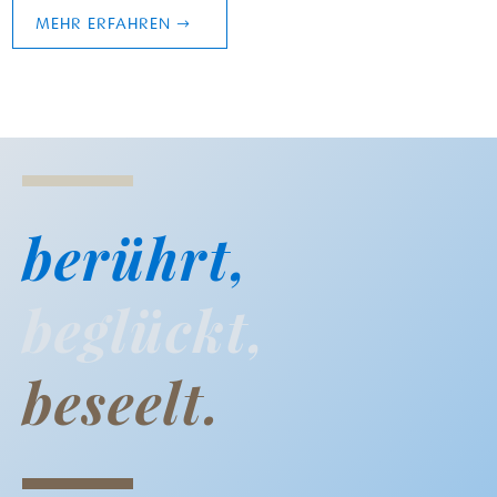
MEHR ERFAHREN
berührt,
beglückt,
beseelt.