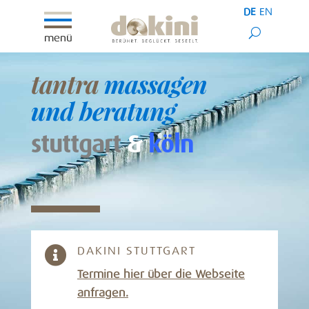
DE
EN
menü
tantra
massagen
und
beratung
stuttgart
&
köln

DAKINI STUTTGART
Termine hier über die Webseite
anfragen.