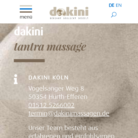
DE
EN
menü
dakini
tantra massage

DAKINI KÖLN
Vogelsanger Weg 8
50354 Hürth-Efferen
01512 5266002
termin@dakinimassagen.de
Unser Team besteht aus
erfahrenen und einfühlsamen