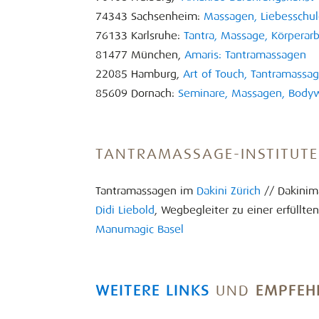
74343 Sachsenheim:
Massagen, Liebesschul
76133 Karlsruhe:
Tantra, Massage, Körperar
81477 München,
Amaris: Tantramassagen
22085 Hamburg,
Art of Touch, Tantramassa
85609 Dornach:
Seminare, Massagen, Body
TANTRAMASSAGE-INSTITUT
Tantramassagen im
Dakini Zürich
// Dakinim
Didi Liebold
, Wegbegleiter zu einer erfüllten
Manumagic Basel
WEITERE LINKS
UND
EMPFEH