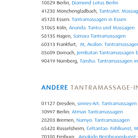
10829 Berlin,
Diamond Lotus Berlin
41238 Mönchengladbach,
TantraArt: Massa
45128 Essen:
Tantramassagen in Essen
51065 Köln,
Ananda: Tantra und Massagen
58135 Hagen,
Samara Tantramassagen
60313 Frankfurt,
M, Avalon: Tantramassagen
85609 Dornach,
Jembatan Tantramassagen 
90419 Nürnberg,
Tarisha: Tantramassagen i
ANDERE
TANTRAMASSAGE-I
01127 Dresden,
sinnes-Art: Tantramassage
10997 Berlin:
Atman Tantramassagen
28203 Bremen,
Namyo: Tantramassagen
65428 Rüsselsheim,
Celtantao: Fühlkunst, 
70108 Freiburg,
Amakido Berührungskunst 