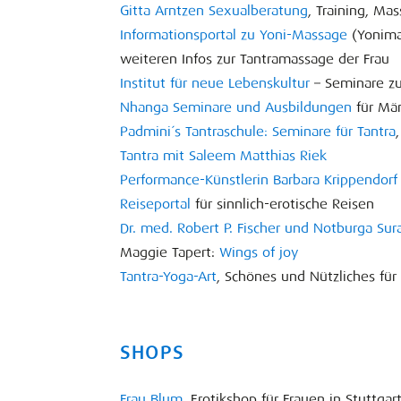
Gitta Arntzen Sexualberatung
, Training, M
Informationsportal zu Yoni-Massage
(Yonima
weiteren Infos zur Tantramassage der Frau
Institut für neue Lebenskultur
– Seminare z
Nhanga Seminare und Ausbildungen
für Män
Padmini´s Tantraschule: Seminare für Tantra
Tantra mit Saleem Matthias Riek
Performance-Künstlerin Barbara Krippendorf
Reiseportal
für sinnlich-erotische Reisen
Dr. med. Robert P. Fischer und Notburga Sura
Maggie Tapert:
Wings of joy
Tantra-Yoga-Art
, Schönes und Nützliches f
SHOPS
Frau Blum,
Erotikshop für Frauen in Stuttgart