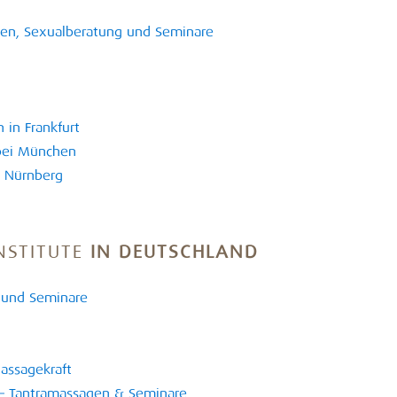
gen, Sexualberatung und Seminare
 in Frankfurt
bei München
n Nürnberg
NSTITUTE
IN DEUTSCHLAND
n und Seminare
Massagekraft
– Tantramassagen & Seminare