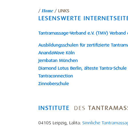
Home
/
/
LINKS
LESENSWERTE INTERNETSEIT
Tantramassage-Verband
e.V. (TMV)
Verband 
Ausbildungsschulen
für zertifizierte Tantr
AnandaWave Köln
Jembatan München
Diamond Lotus Berlin, älteste Tantra-Schule
Tantraconnection
Zinnoberschule
INSTITUTE
DES
TANTRAMASS
04105 Leipzig, Lalita:
Sinnliche Tantramassa