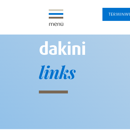
TERMINW
menü
dakini
links