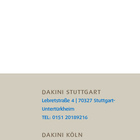
DAKINI STUTTGART
Lebretstraße 4 | 70327 Stuttgart-
Untertürkheim
TEL: 0151 20189216
DAKINI KÖLN