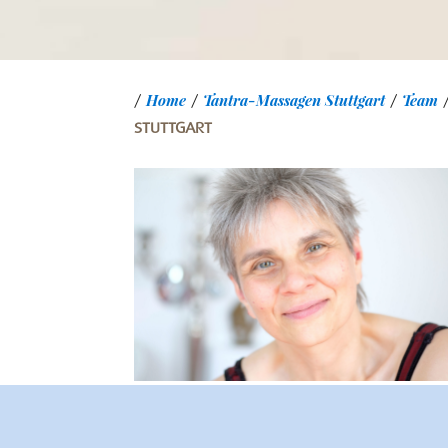
Home
Tantra-Massagen Stuttgart
Team
/
/
/
STUTTGART